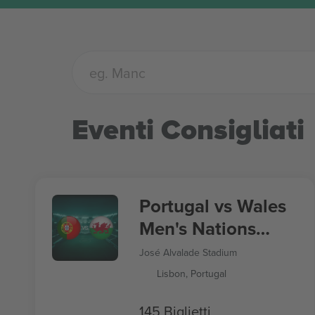
Eventi Consigliati
Portugal vs Wales
Men's Nations
League
José Alvalade Stadium
Lisbon, Portugal
145 Biglietti