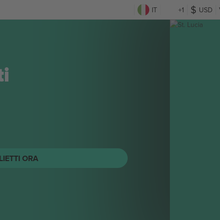
IT
+1
USD
ti
LIETTI ORA