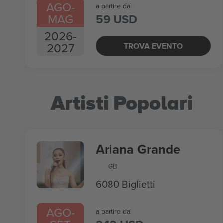
AGO
-
a partire dal
MAG
59 USD
2026
-
2027
TROVA EVENTO
Artisti Popolari
Ariana Grande
GB
6080 Biglietti
AGO
-
a partire dal