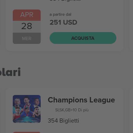
APR
a partire dal
251 USD
28
ACQUISTA
MER
lari
Champions League
SI
,
SK
,
GB
+10 Di più
354 Biglietti