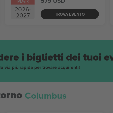
MAR
579 USD
2026
-
2027
TROVA EVENTO
ere i biglietti dei tuoi e
 la via più rapida per trovare acquirenti!
Columbus
torno