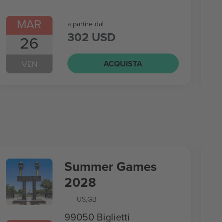
MAR
a partire dal
302 USD
26
ACQUISTA
VEN
Summer Games
2028
US
,
GB
99050 Biglietti