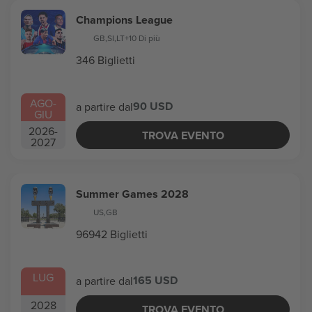
Champions League
GB
,
SI
,
LT
+10 Di più
346 Biglietti
AGO
-
90 USD
a partire dal
GIU
2026
-
TROVA EVENTO
2027
Summer Games 2028
US
,
GB
96942 Biglietti
LUG
165 USD
a partire dal
2028
TROVA EVENTO