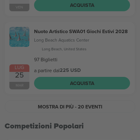
ACQUISTA
VEN
Nuoto Artistico SWA01 Giochi Estivi 2028
Long Beach Aquatics Center
Long Beach, United States
97 Biglietti
LUG
225 USD
a partire dal
25
ACQUISTA
MAR
MOSTRA DI PIÙ
- 20 EVENTI
Competizioni Popolari