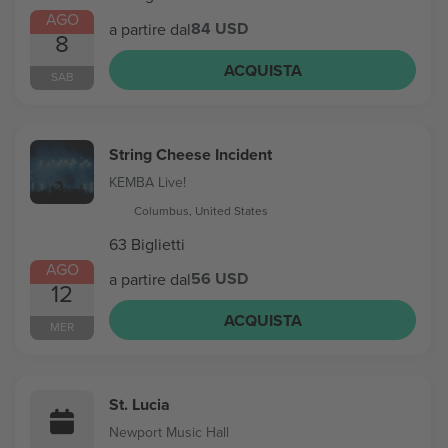
AGO
84 USD
a partire dal
8
ACQUISTA
SAB
String Cheese Incident
KEMBA Live!
Columbus, United States
63 Biglietti
AGO
56 USD
a partire dal
12
ACQUISTA
MER
St. Lucia
Newport Music Hall