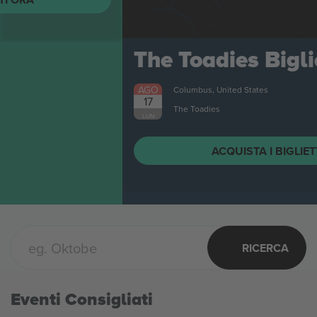
The Toadies
Biglietti
AGO
Columbus, United States
17
The Toadies
LUN
ACQUISTA I BIGLIETTI ORA
RICERCA
Eventi Consigliati