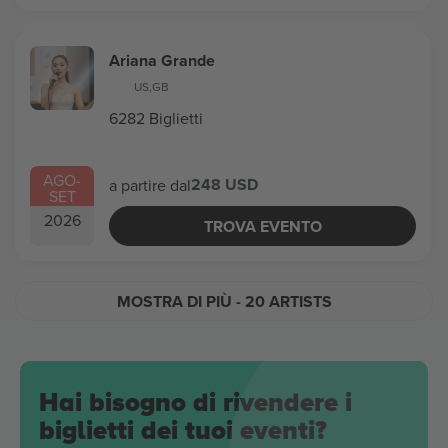
Ariana Grande
US
,
GB
6282 Biglietti
AGO
-
248 USD
a partire dal
SET
2026
TROVA EVENTO
MOSTRA DI PIÙ
- 20 ARTISTS
Hai bisogno di rivendere i
biglietti dei tuoi eventi?