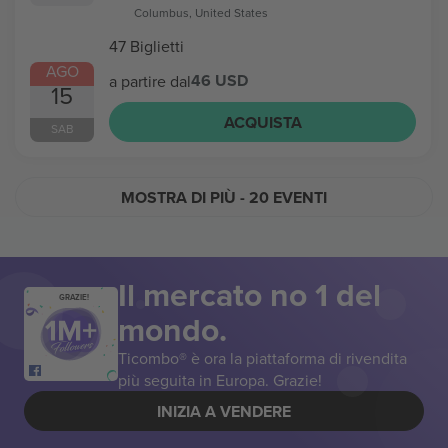
Columbus, United States
47 Biglietti
AGO
46 USD
a partire dal
15
ACQUISTA
SAB
MOSTRA DI PIÙ
- 20 EVENTI
Il mercato no 1 del
GRAZIE!
mondo.
Ticombo® è ora la piattaforma di rivendita
più seguita in Europa. Grazie!
INIZIA A VENDERE