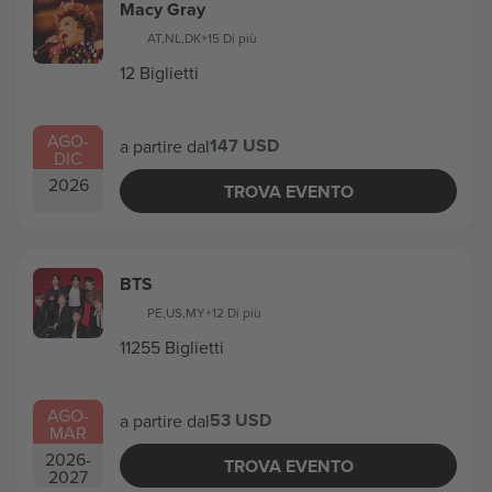
Macy Gray
AT
,
NL
,
DK
+15 Di più
12 Biglietti
AGO
-
147 USD
a partire dal
DIC
2026
TROVA EVENTO
BTS
PE
,
US
,
MY
+12 Di più
11255 Biglietti
AGO
-
53 USD
a partire dal
MAR
2026
-
TROVA EVENTO
2027