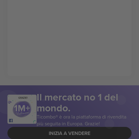
Il mercato no 1 del
GRAZIE!
mondo.
Ticombo® è ora la piattaforma di rivendita
più seguita in Europa. Grazie!
INIZIA A VENDERE