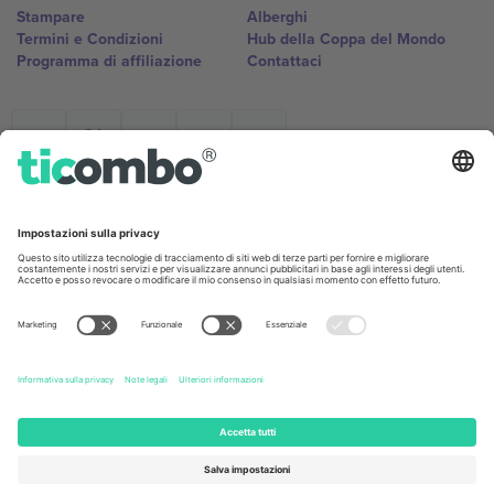
Stampare
Alberghi
Termini e Condizioni
Hub della Coppa del Mondo
Programma di affiliazione
Contattaci
Ticombo Italia
Mimi Balkanska 132, 1540, Sofia,
Bulgaria
L'entità giuridica del fornitore della piattaforma potrebbe variare in
base alla località, all'evento e/o al dominio. Per i dettagli controlla la
pagina specifica dell'evento, l'impronta e i termini.,
Stampare
e
Termini.
© 2026 Ticombo. Tutti i diritti riservati.