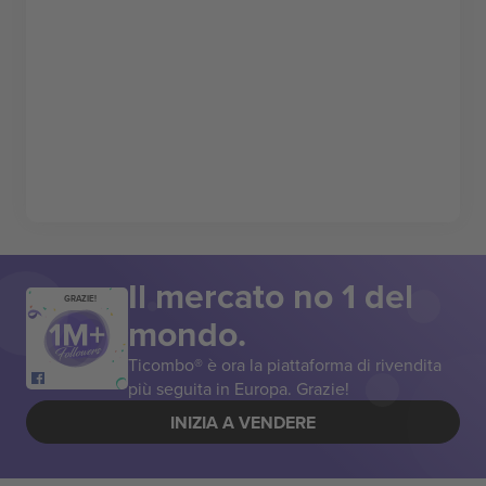
Il mercato no 1 del
GRAZIE!
mondo.
Ticombo® è ora la piattaforma di rivendita
più seguita in Europa. Grazie!
INIZIA A VENDERE