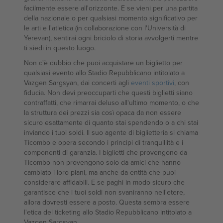
facilmente essere all'orizzonte. E se vieni per una partita
della nazionale o per qualsiasi momento significativo per
le arti e l'atletica (in collaborazione con l'Università di
Yerevan), sentirai ogni briciolo di storia avvolgerti mentre
ti siedi in questo luogo.
Non c'è dubbio che puoi acquistare un biglietto per
qualsiasi evento allo Stadio Repubblicano intitolato a
Vazgen Sargsyan, dai concerti agli
eventi sportivi
, con
fiducia. Non devi preoccuparti che questi biglietti siano
contraffatti, che rimarrai deluso all'ultimo momento, o che
la struttura dei prezzi sia così opaca da non essere
sicuro esattamente di quanto stai spendendo o a chi stai
inviando i tuoi soldi. Il suo agente di biglietteria si chiama
Ticombo e opera secondo i principi di tranquillità e i
componenti di garanzia. I biglietti che provengono da
Ticombo non provengono solo da amici che hanno
cambiato i loro piani, ma anche da entità che puoi
considerare affidabili. E se paghi in modo sicuro che
garantisce che i tuoi soldi non svaniranno nell'etere,
allora dovresti essere a posto. Questa sembra essere
l'etica del ticketing allo Stadio Repubblicano intitolato a
Vazgen Sargsyan.