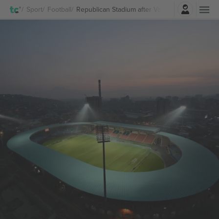
Accesso
Sport
Football
Republican Stadium after Vazgen Sargsyan Bigli