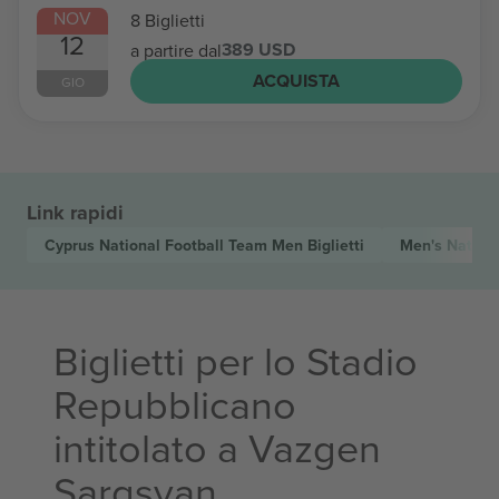
NOV
8 Biglietti
12
389 USD
a partire dal
ACQUISTA
GIO
Link rapidi
Cyprus National Football Team Men
Biglietti
Men's Nation
Biglietti per lo Stadio
Repubblicano
intitolato a Vazgen
Sargsyan