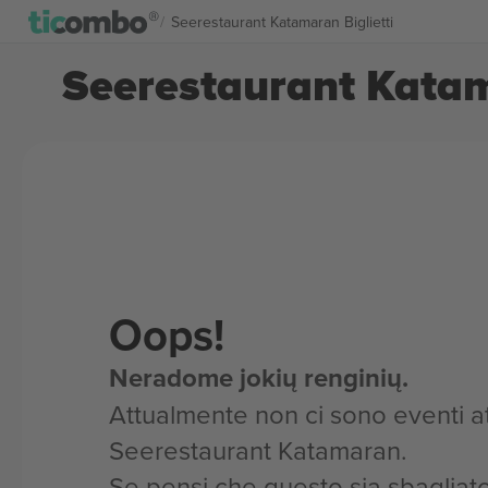
Seerestaurant Katamaran Biglietti
Seerestaurant Katam
Oops!
Neradome jokių renginių.
Attualmente non ci sono eventi atti
Seerestaurant Katamaran.
Se pensi che questo sia sbagliato