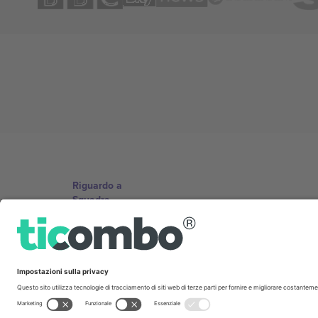
Riguardo a
Squadra
TixProtect
Stampare
Termini e Condizioni
Programma di affiliazione