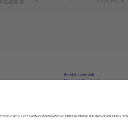
Servizi aziendali
Domande Frequenti
Come funziona?
Alberghi
Hub della Coppa del Mondo
Contattaci