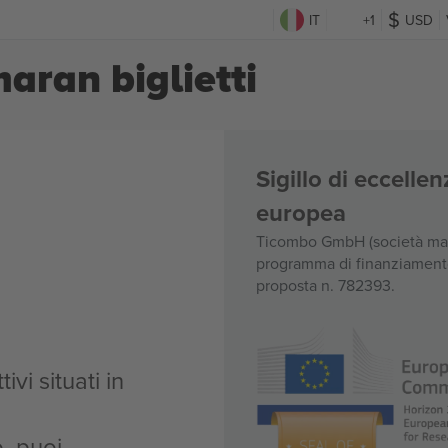
IT
+1
USD
aran biglietti
Sigillo di eccell
europea
Ticombo GmbH (società madr
programma di finanziamento 
proposta n. 782393.
vi situati in
, puoi