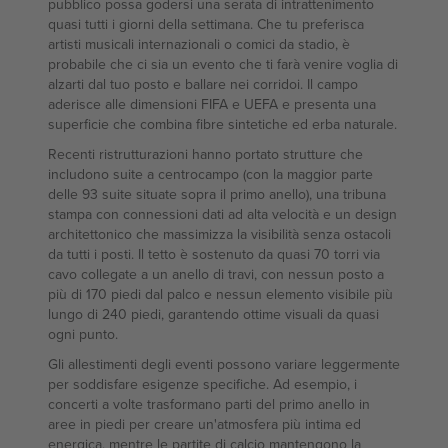
pubblico possa godersi una serata di intrattenimento
quasi tutti i giorni della settimana. Che tu preferisca
artisti musicali internazionali o comici da stadio, è
probabile che ci sia un evento che ti farà venire voglia di
alzarti dal tuo posto e ballare nei corridoi. Il campo
aderisce alle dimensioni FIFA e UEFA e presenta una
superficie che combina fibre sintetiche ed erba naturale.
Recenti ristrutturazioni hanno portato strutture che
includono suite a centrocampo (con la maggior parte
delle 93 suite situate sopra il primo anello), una tribuna
stampa con connessioni dati ad alta velocità e un design
architettonico che massimizza la visibilità senza ostacoli
da tutti i posti. Il tetto è sostenuto da quasi 70 torri via
cavo collegate a un anello di travi, con nessun posto a
più di 170 piedi dal palco e nessun elemento visibile più
lungo di 240 piedi, garantendo ottime visuali da quasi
ogni punto.
Gli allestimenti degli eventi possono variare leggermente
per soddisfare esigenze specifiche. Ad esempio, i
concerti a volte trasformano parti del primo anello in
aree in piedi per creare un'atmosfera più intima ed
energica, mentre le partite di calcio mantengono la