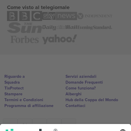
Come visto al telegiornale
Riguardo a
Servizi aziendali
Squadra
Domande Frequenti
TixProtect
Come funziona?
Stampare
Alberghi
Termini e Condizioni
Hub della Coppa del Mondo
Programma di affiliazione
Contattaci