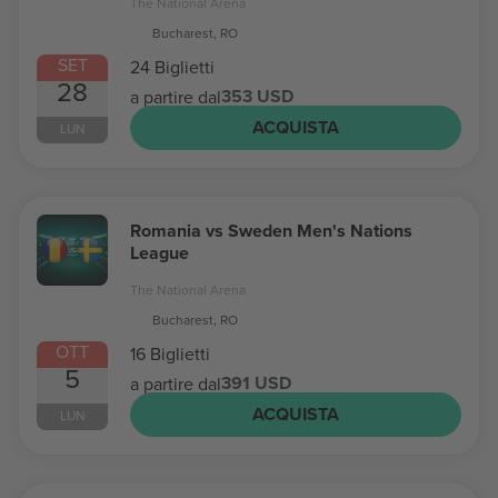
The National Arena
Bucharest, RO
SET
24 Biglietti
28
353 USD
a partire dal
ACQUISTA
LUN
Romania vs Sweden Men's Nations
League
The National Arena
Bucharest, RO
OTT
16 Biglietti
5
391 USD
a partire dal
ACQUISTA
LUN