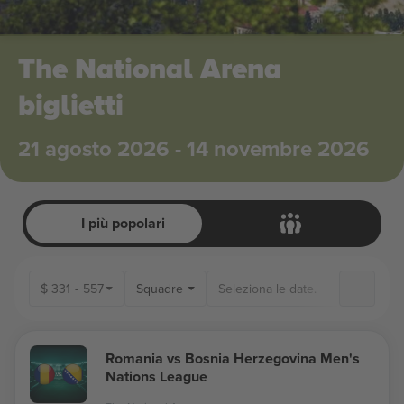
The National Arena
biglietti
21 agosto 2026 - 14 novembre 2026
I più popolari
$
331
-
557
Squadre
Romania vs Bosnia Herzegovina Men's
Nations League