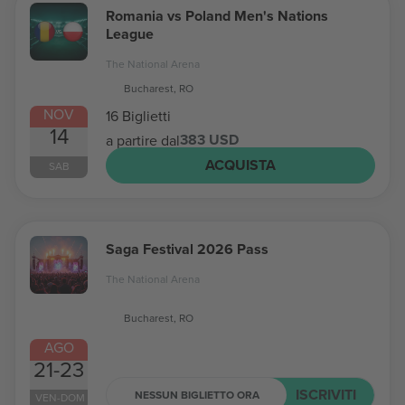
Romania vs Poland Men's Nations
League
The National Arena
Bucharest, RO
NOV
16 Biglietti
14
383 USD
a partire dal
ACQUISTA
SAB
Saga Festival 2026 Pass
The National Arena
Bucharest, RO
AGO
21-23
ISCRIVITI
NESSUN BIGLIETTO ORA
VEN-DOM