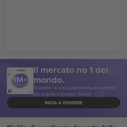
Il mercato no 1 del
GRAZIE!
mondo.
Ticombo® è ora la piattaforma di rivendita
più seguita in Europa. Grazie!
INIZIA A VENDERE