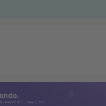
mondo.
iù seguita in Europa. Grazie!