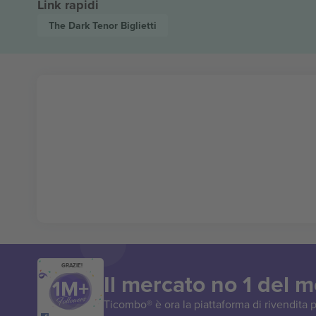
Link rapidi
The Dark Tenor
Biglietti
GRAZIE!
Il mercato no 1 del 
Ticombo® è ora la piattaforma di rivendita p