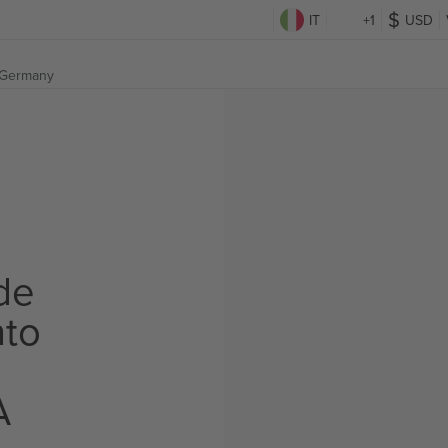
IT
+1
USD
 Germany
de
to
A