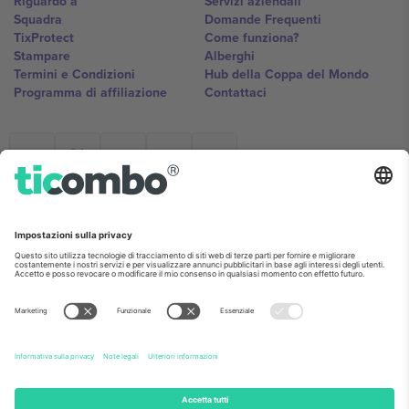
Riguardo a
Servizi aziendali
Squadra
Domande Frequenti
TixProtect
Come funziona?
Stampare
Alberghi
Termini e Condizioni
Hub della Coppa del Mondo
Programma di affiliazione
Contattaci
Ticombo Italia
Mimi Balkanska 132, 1540, Sofia,
Bulgaria
L'entità giuridica del fornitore della piattaforma potrebbe variare in
base alla località, all'evento e/o al dominio. Per i dettagli controlla la
pagina specifica dell'evento, l'impronta e i termini.,
Stampare
e