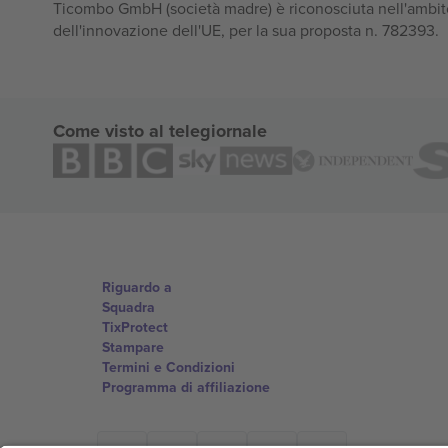
Ticombo GmbH (società madre) è riconosciuta nell'ambito
dell'innovazione dell'UE, per la sua proposta n. 782393.
Come visto al telegiornale
Riguardo a
Squadra
TixProtect
Stampare
Termini e Condizioni
Programma di affiliazione