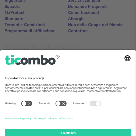
Riguardo a
Servizi aziendali
Squadra
Domande Frequenti
TixProtect
Come funziona?
Stampare
Alberghi
Termini e Condizioni
Hub della Coppa del Mondo
Programma di affiliazione
Contattaci
Ticombo Italia
Mimi Balkanska 132, 1540, Sofia,
Bulgaria
L'entità giuridica del fornitore della piattaforma potrebbe variare in
base alla località, all'evento e/o al dominio. Per i dettagli controlla la
pagina specifica dell'evento, l'impronta e i termini.,
Stampare
e