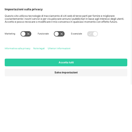
Come visto al telegiornale
Riguardo a
Servizi aziendali
Squadra
Domande Frequenti
TixProtect
Come funziona?