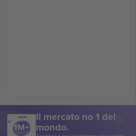
Il mercato no 1 del
GRAZIE!
mondo.
Ticombo® è ora la piattaforma di rivendita