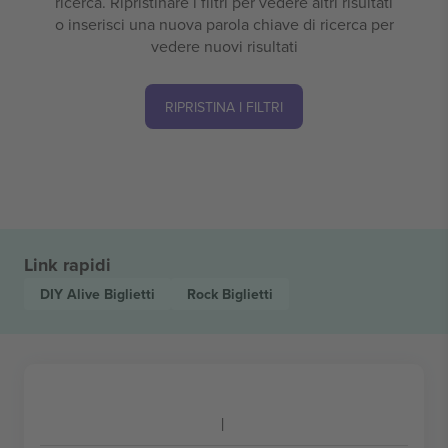
ricerca. Ripristinare i filtri per vedere altri risultati
o inserisci una nuova parola chiave di ricerca per
vedere nuovi risultati
RIPRISTINA I FILTRI
Link rapidi
DIY Alive
Biglietti
Rock
Biglietti