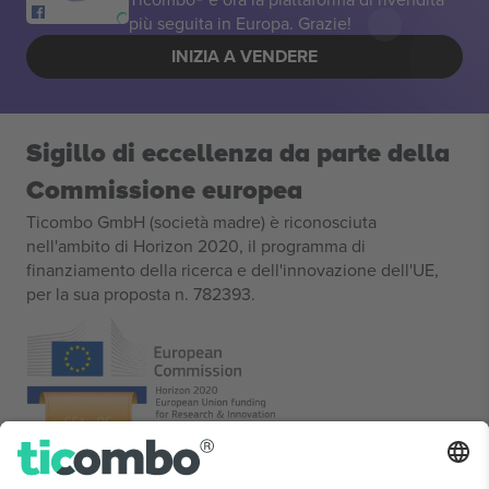
più seguita in Europa. Grazie!
INIZIA A VENDERE
Sigillo di eccellenza da parte della
Commissione europea
Ticombo GmbH (società madre) è riconosciuta
nell'ambito di Horizon 2020, il programma di
finanziamento della ricerca e dell'innovazione dell'UE,
per la sua proposta n. 782393.