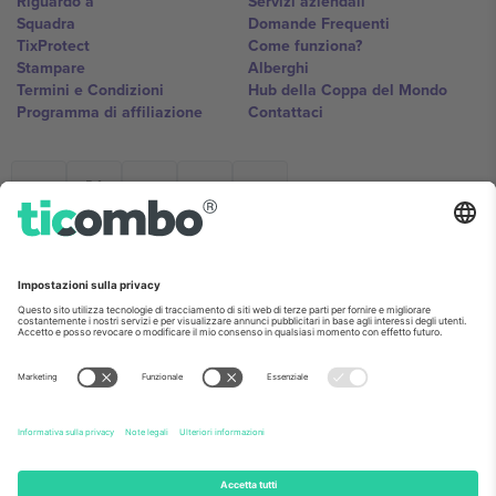
Riguardo a
Servizi aziendali
Squadra
Domande Frequenti
TixProtect
Come funziona?
Stampare
Alberghi
Termini e Condizioni
Hub della Coppa del Mondo
Programma di affiliazione
Contattaci
Ticombo Italia
Mimi Balkanska 132, 1540, Sofia,
Bulgaria
L'entità giuridica del fornitore della piattaforma potrebbe variare in
base alla località, all'evento e/o al dominio. Per i dettagli controlla la
pagina specifica dell'evento, l'impronta e i termini.,
Stampare
e