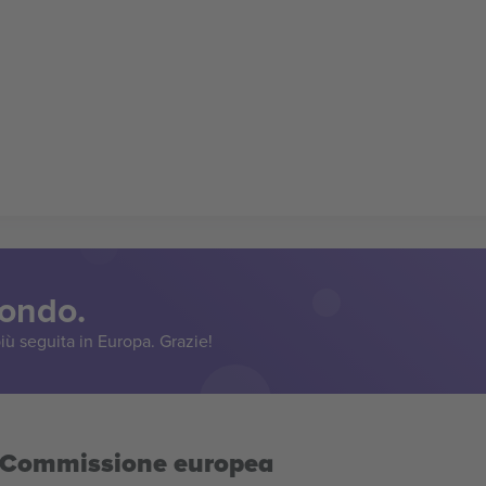
mondo.
iù seguita in Europa. Grazie!
la Commissione europea