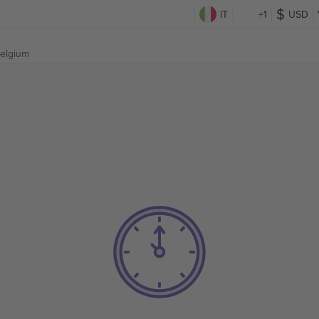
IT
+1
USD
Belgium