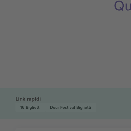
Qu
Link rapidi
16
Biglietti
Dour Festival
Biglietti