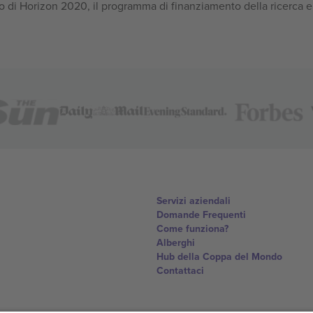
 di Horizon 2020, il programma di finanziamento della ricerca e
Servizi aziendali
Domande Frequenti
Come funziona?
Alberghi
Hub della Coppa del Mondo
Contattaci