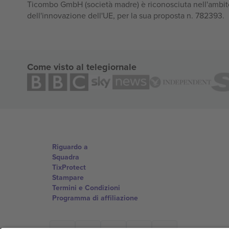
Ticombo GmbH (società madre) è riconosciuta nell'ambito
dell'innovazione dell'UE, per la sua proposta n. 782393.
Come visto al telegiornale
Riguardo a
Squadra
TixProtect
Stampare
Termini e Condizioni
Programma di affiliazione