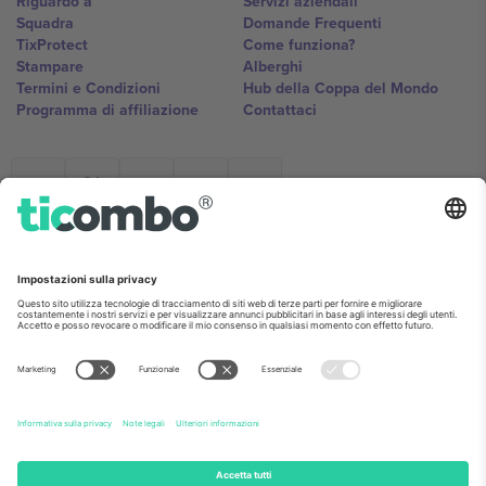
Riguardo a
Servizi aziendali
Squadra
Domande Frequenti
TixProtect
Come funziona?
Stampare
Alberghi
Termini e Condizioni
Hub della Coppa del Mondo
Programma di affiliazione
Contattaci
Ticombo Italia
Mimi Balkanska 132, 1540, Sofia,
Bulgaria
L'entità giuridica del fornitore della piattaforma potrebbe variare in
base alla località, all'evento e/o al dominio. Per i dettagli controlla la
pagina specifica dell'evento, l'impronta e i termini.,
Stampare
e