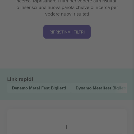
ricerca. Ripristinare i filtri per vedere altri risultati
o inserisci una nuova parola chiave di ricerca per
vedere nuovi risultati
RIPRISTINA I FILTRI
Link rapidi
Dynamo Metal Fest
Biglietti
Dynamo Metalfest
Biglietti