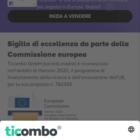
più seguita in Europa. Grazie!
INIZIA A VENDERE
Sigillo di eccellenza da parte della
Commissione europea
Ticombo GmbH (società madre) è riconosciuta
nell'ambito di Horizon 2020, il programma di
finanziamento della ricerca e dell'innovazione dell'UE,
per la sua proposta n. 782393.