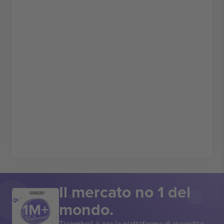
Il mercato no 1 del
GRAZIE!
mondo.
Ticombo® è ora la piattaforma di rivendita