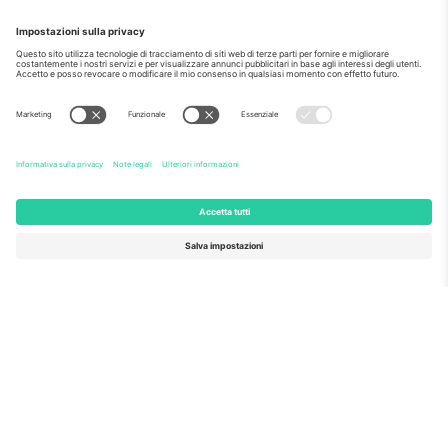
Come visto al telegiornale
Riguardo a
Servizi aziendali
Squadra
Domande Frequenti
TixProtect
Come funziona?