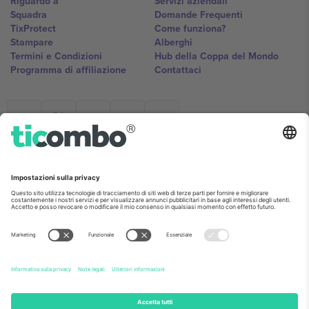
Riguardo a
Servizi aziendali
Squadra
Domande Frequenti
TixProtect
Come funziona?
Stampare
Alberghi
Termini e Condizioni
Hub della Coppa del Mondo
Programma di affiliazione
Contattaci
Ticombo Italia
Mimi Balkanska 132, 1540, Sofia,
Bulgaria
L'entità giuridica del fornitore della piattaforma potrebbe variare in
base alla località, all'evento e/o al dominio. Per i dettagli controlla la
pagina specifica dell'evento, l'impronta e i termini.,
Stampare
e