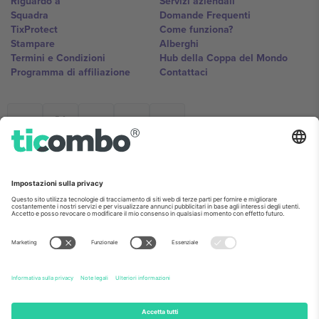
Riguardo a
Servizi aziendali
Squadra
Domande Frequenti
TixProtect
Come funziona?
Stampare
Alberghi
Termini e Condizioni
Hub della Coppa del Mondo
Programma di affiliazione
Contattaci
Ticombo Italia
Mimi Balkanska 132, 1540, Sofia,
Bulgaria
L'entità giuridica del fornitore della piattaforma potrebbe variare in
base alla località, all'evento e/o al dominio. Per i dettagli controlla la
pagina specifica dell'evento, l'impronta e i termini.,
Stampare
e