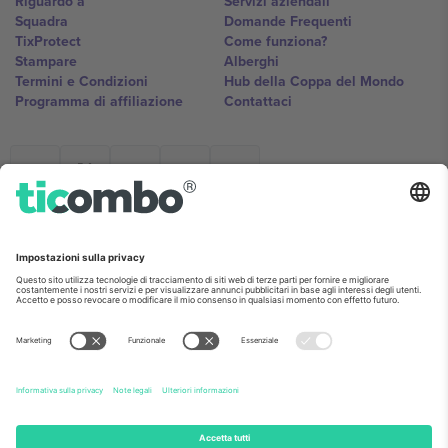
Riguardo a
Servizi aziendali
Squadra
Domande Frequenti
TixProtect
Come funziona?
Stampare
Alberghi
Termini e Condizioni
Hub della Coppa del Mondo
Programma di affiliazione
Contattaci
Ticombo Italia
Mimi Balkanska 132, 1540, Sofia,
Bulgaria
L'entità giuridica del fornitore della piattaforma potrebbe variare in
base alla località, all'evento e/o al dominio. Per i dettagli controlla la
pagina specifica dell'evento, l'impronta e i termini.,
Stampare
e