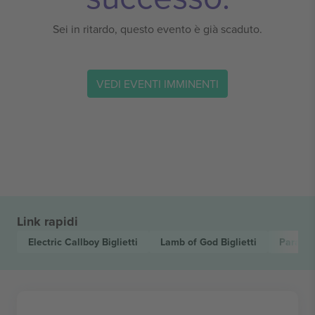
Sei in ritardo, questo evento è già scaduto.
VEDI EVENTI IMMINENTI
Link rapidi
Electric Callboy
Biglietti
Lamb of God
Biglietti
Paradis