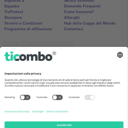
Riguardo a
Servizi aziendali
Squadra
Domande Frequenti
TixProtect
Come funziona?
Stampare
Alberghi
Termini e Condizioni
Hub della Coppa del Mondo
Programma di affiliazione
Contattaci
Ticombo Italia
Mimi Balkanska 132, 1540, Sofia,
Bulgaria
L'entità giuridica del fornitore della piattaforma potrebbe variare in
base alla località, all'evento e/o al dominio. Per i dettagli controlla la
pagina specifica dell'evento, l'impronta e i termini.,
Stampare
e