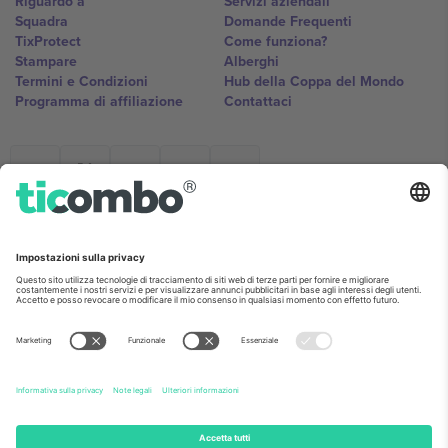
Riguardo a
Servizi aziendali
Squadra
Domande Frequenti
TixProtect
Come funziona?
Stampare
Alberghi
Termini e Condizioni
Hub della Coppa del Mondo
Programma di affiliazione
Contattaci
Ticombo Italia
Mimi Balkanska 132, 1540, Sofia,
Bulgaria
L'entità giuridica del fornitore della piattaforma potrebbe variare in
base alla località, all'evento e/o al dominio. Per i dettagli controlla la
pagina specifica dell'evento, l'impronta e i termini.,
Stampare
e