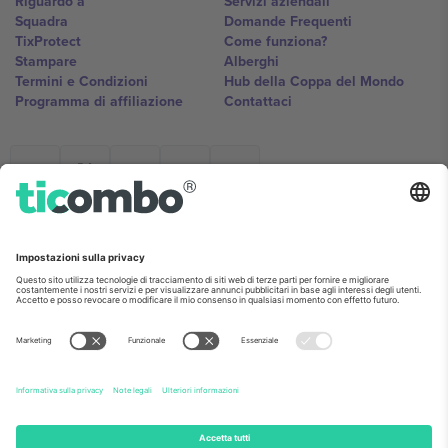
Riguardo a
Servizi aziendali
Squadra
Domande Frequenti
TixProtect
Come funziona?
Stampare
Alberghi
Termini e Condizioni
Hub della Coppa del Mondo
Programma di affiliazione
Contattaci
Ticombo Italia
Mimi Balkanska 132, 1540, Sofia,
Bulgaria
L'entità giuridica del fornitore della piattaforma potrebbe variare in
base alla località, all'evento e/o al dominio. Per i dettagli controlla la
pagina specifica dell'evento, l'impronta e i termini.,
Stampare
e