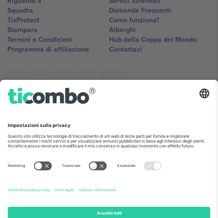
Riguardo a
Servizi aziendali
Squadra
Domande Frequenti
TixProtect
Come funziona?
Stampare
Alberghi
Termini e Condizioni
Hub della Coppa del Mondo
Programma di affiliazione
Contattaci
Ticombo Italia
Mimi Balkanska 132, 1540, Sofia,
Bulgaria
L'entità giuridica del fornitore della piattaforma potrebbe variare in
base alla località, all'evento e/o al dominio. Per i dettagli controlla la
pagina specifica dell'evento, l'impronta e i termini.,
Stampare
e