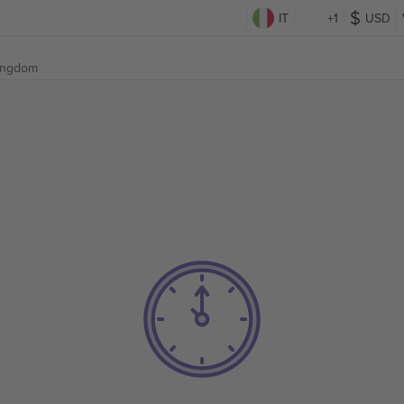
IT
+1
USD
Kingdom