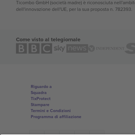
Ticombo GmbH (società madre) è riconosciuta nell'ambito
dell'innovazione dell'UE, per la sua proposta n. 782393.
Come visto al telegiornale
Riguardo a
Squadra
TixProtect
Stampare
Termini e Condizioni
Programma di affiliazione