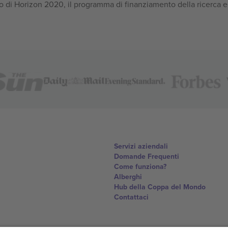
 di Horizon 2020, il programma di finanziamento della ricerca e
Servizi aziendali
Domande Frequenti
Come funziona?
Alberghi
Hub della Coppa del Mondo
Contattaci