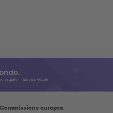
mondo.
iù seguita in Europa. Grazie!
la Commissione europea