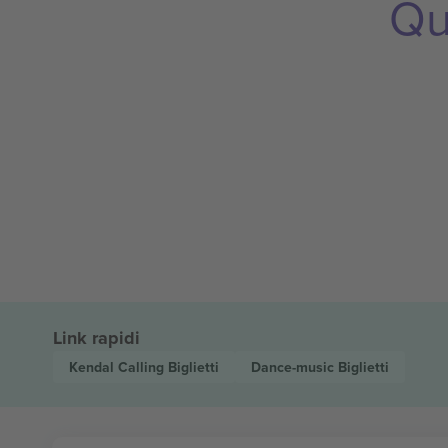
Qu
Link rapidi
Kendal Calling
Biglietti
Dance-music
Biglietti