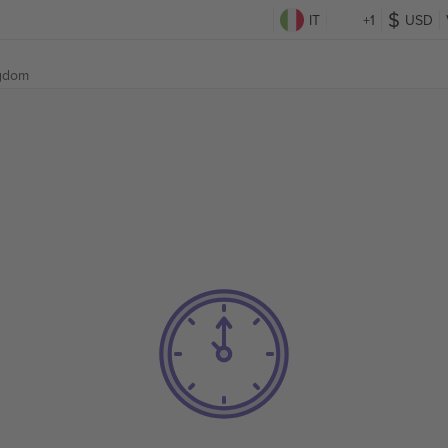
IT
+1
USD
ngdom