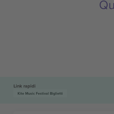
Qu
Link rapidi
Kite Music Festival
Biglietti