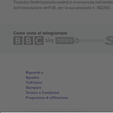
Ticombo GmbH (società madre) è riconosciuta nell'ambito
dell'innovazione dell'UE, per la sua proposta n. 782393.
Come visto al telegiornale
Riguardo a
Squadra
TixProtect
Stampare
Termini e Condizioni
Programma di affiliazione