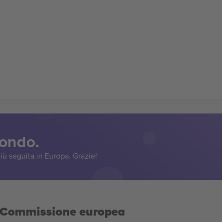
mondo.
iù seguita in Europa. Grazie!
la Commissione europea