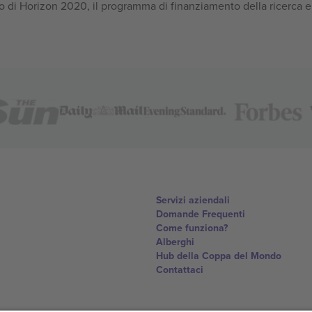
 di Horizon 2020, il programma di finanziamento della ricerca e
Servizi aziendali
Domande Frequenti
Come funziona?
Alberghi
Hub della Coppa del Mondo
Contattaci