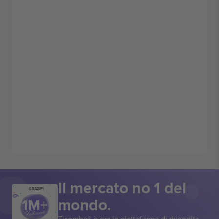
Il mercato no 1 del
GRAZIE!
mondo.
Ticombo® è ora la piattaforma di rivendita