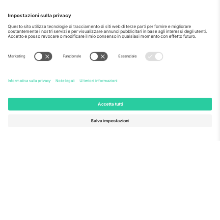
Come visto al telegiornale
Riguardo a
Servizi aziendali
Squadra
Domande Frequenti
TixProtect
Come funziona?