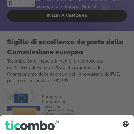
più seguita in Europa. Grazie!
INIZIA A VENDERE
Sigillo di eccellenza da parte della
Commissione europea
Ticombo GmbH (società madre) è riconosciuta
nell'ambito di Horizon 2020, il programma di
finanziamento della ricerca e dell'innovazione dell'UE,
per la sua proposta n. 782393.