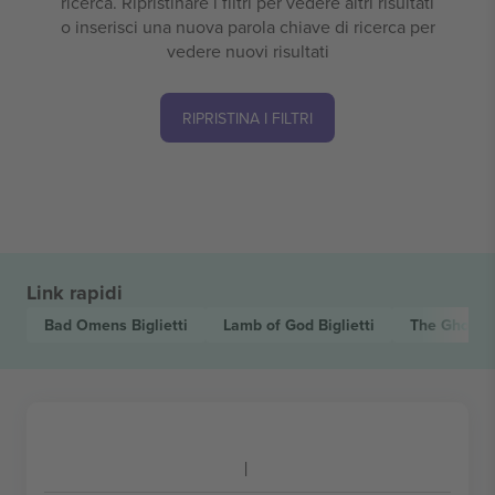
ricerca. Ripristinare i filtri per vedere altri risultati
o inserisci una nuova parola chiave di ricerca per
vedere nuovi risultati
RIPRISTINA I FILTRI
Link rapidi
Bad Omens
Biglietti
Lamb of God
Biglietti
The Ghost 