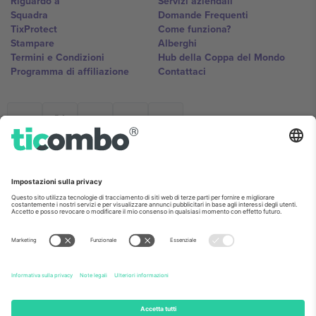
Riguardo a
Servizi aziendali
Squadra
Domande Frequenti
TixProtect
Come funziona?
Stampare
Alberghi
Termini e Condizioni
Hub della Coppa del Mondo
Programma di affiliazione
Contattaci
Ticombo Italia
Mimi Balkanska 132, 1540, Sofia,
Bulgaria
L'entità giuridica del fornitore della piattaforma potrebbe variare in
base alla località, all'evento e/o al dominio. Per i dettagli controlla la
pagina specifica dell'evento, l'impronta e i termini.,
Stampare
e