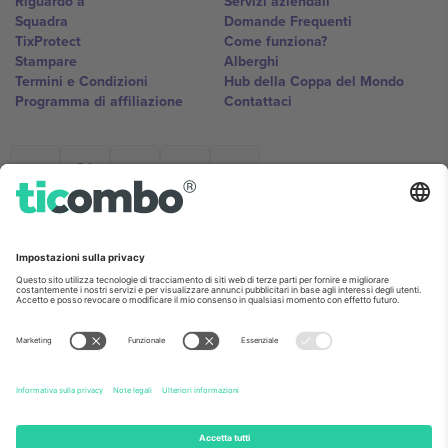
Riguardo a
Servizi aziendali
Squadra
Domande Frequenti
TixProtect
Come funziona?
Stampare
Alberghi
Termini e Condizioni
Hub della Coppa del Mondo
Programma di affiliazione
Contattaci
Ticombo Italia
Mimi Balkanska 132, 1540, Sofia,
Bulgaria
L'entità giuridica del fornitore della piattaforma potrebbe variare in
base alla località, all'evento e/o al dominio. Per i dettagli controlla la
pagina specifica dell'evento, l'impronta e i termini.,
Stampare
e