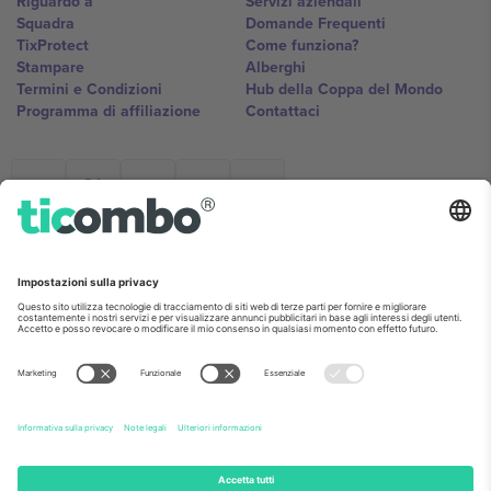
Riguardo a
Servizi aziendali
Squadra
Domande Frequenti
TixProtect
Come funziona?
Stampare
Alberghi
Termini e Condizioni
Hub della Coppa del Mondo
Programma di affiliazione
Contattaci
Ticombo Italia
Mimi Balkanska 132, 1540, Sofia,
Bulgaria
L'entità giuridica del fornitore della piattaforma potrebbe variare in
base alla località, all'evento e/o al dominio. Per i dettagli controlla la
pagina specifica dell'evento, l'impronta e i termini.,
Stampare
e