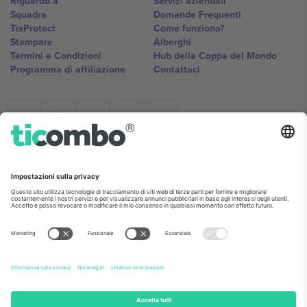
Riguardo a
Servizi aziendali
Squadra
Domande Frequenti
TixProtect
Come funziona?
Stampare
Alberghi
Termini e Condizioni
Hub della Coppa del Mondo
Programma di affiliazione
Contattaci
Ticombo Italia
Mimi Balkanska 132, 1540, Sofia,
Bulgaria
L'entità giuridica del fornitore della piattaforma potrebbe variare in
base alla località, all'evento e/o al dominio. Per i dettagli controlla la
pagina specifica dell'evento, l'impronta e i termini.,
Stampare
e