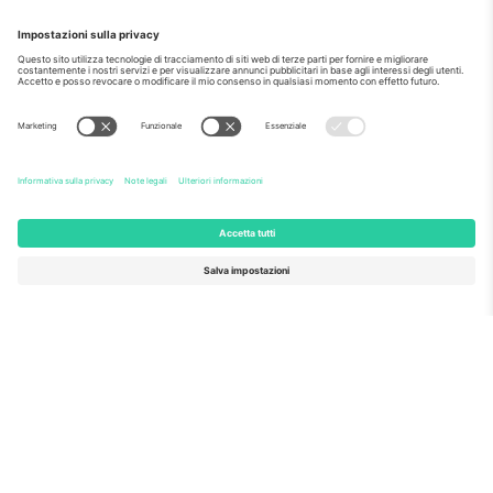
Come visto al telegiornale
Riguardo a
Servizi aziendali
Squadra
Domande Frequenti
TixProtect
Come funziona?