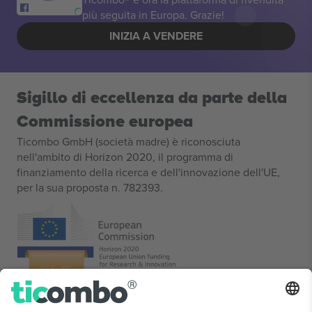
più seguita in Europa. Grazie!
INIZIA A VENDERE
Sigillo di eccellenza da parte della
Commissione europea
Ticombo GmbH (società madre) è riconosciuta
nell'ambito di Horizon 2020, il programma di
finanziamento della ricerca e dell'innovazione dell'UE,
per la sua proposta n. 782393.