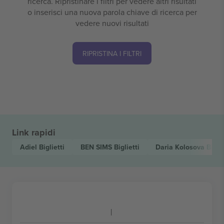
ricerca. Ripristinare i filtri per vedere altri risultati
o inserisci una nuova parola chiave di ricerca per
vedere nuovi risultati
RIPRISTINA I FILTRI
Link rapidi
Adiel
Biglietti
BEN SIMS
Biglietti
Daria Kolosova
Biglie