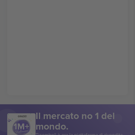
Il mercato no 1 del
GRAZIE!
mondo.
Ticombo® è ora la piattaforma di rivendita