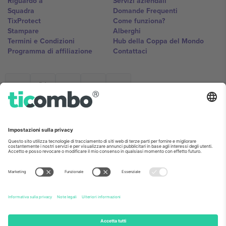
Riguardo a
Servizi aziendali
Squadra
Domande Frequenti
TixProtect
Come funziona?
Stampare
Alberghi
Termini e Condizioni
Hub della Coppa del Mondo
Programma di affiliazione
Contattaci
Ticombo Italia
Mimi Balkanska 132, 1540, Sofia,
Bulgaria
L'entità giuridica del fornitore della piattaforma potrebbe variare in
base alla località, all'evento e/o al dominio. Per i dettagli controlla la
pagina specifica dell'evento, l'impronta e i termini.,
Stampare
e