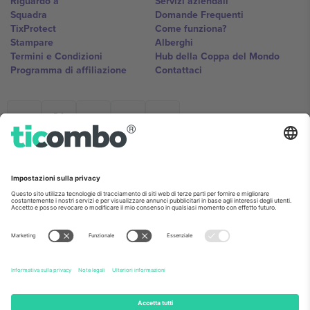
Riguardo a
Servizi aziendali
Squadra
Domande Frequenti
TixProtect
Come funziona?
Stampare
Alberghi
Termini e Condizioni
Hub della Coppa del Mondo
Programma di affiliazione
Contattaci
Ticombo Italia
Mimi Balkanska 132, 1540, Sofia,
Bulgaria
L'entità giuridica del fornitore della piattaforma potrebbe variare in
base alla località, all'evento e/o al dominio. Per i dettagli controlla la
pagina specifica dell'evento, l'impronta e i termini.,
Stampare
e