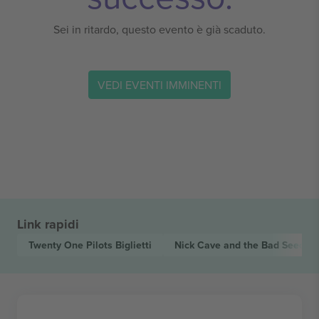
Sei in ritardo, questo evento è già scaduto.
VEDI EVENTI IMMINENTI
Link rapidi
Twenty One Pilots
Biglietti
Nick Cave and the Bad Seeds
B