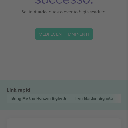
Sei in ritardo, questo evento è già scaduto.
VEDI EVENTI IMMINENTI
Link rapidi
Bring Me the Horizon
Biglietti
Iron Maiden
Biglietti
Vo