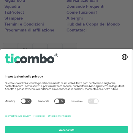
Riguardo a
Servizi aziendali
Squadra
Domande Frequenti
TixProtect
Come funziona?
Stampare
Alberghi
Termini e Condizioni
Hub della Coppa del Mondo
Programma di affiliazione
Contattaci
Ticombo Italia
Mimi Balkanska 132, 1540, Sofia,
Bulgaria
L'entità giuridica del fornitore della piattaforma potrebbe variare in
base alla località, all'evento e/o al dominio. Per i dettagli controlla la
pagina specifica dell'evento, l'impronta e i termini.,
Stampare
e