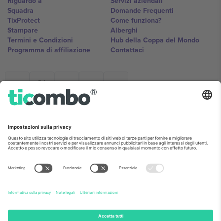
Riguardo a
Servizi aziendali
Squadra
Domande Frequenti
TixProtect
Come funziona?
Stampare
Alberghi
Termini e Condizioni
Hub della Coppa del Mondo
Programma di affiliazione
Contattaci
Ticombo Italia
Mimi Balkanska 132, 1540, Sofia,
Bulgaria
L'entità giuridica del fornitore della piattaforma potrebbe variare in
base alla località, all'evento e/o al dominio. Per i dettagli controlla la
pagina specifica dell'evento, l'impronta e i termini.,
Stampare
e