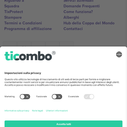
Riguardo a
Servizi aziendali
Squadra
Domande Frequenti
TixProtect
Come funziona?
Stampare
Alberghi
Termini e Condizioni
Hub della Coppa del Mondo
Programma di affiliazione
Contattaci
Ticombo Italia
Mimi Balkanska 132, 1540, Sofia,
Bulgaria
L'entità giuridica del fornitore della piattaforma potrebbe variare in
base alla località, all'evento e/o al dominio. Per i dettagli controlla la
pagina specifica dell'evento, l'impronta e i termini.,
Stampare
e