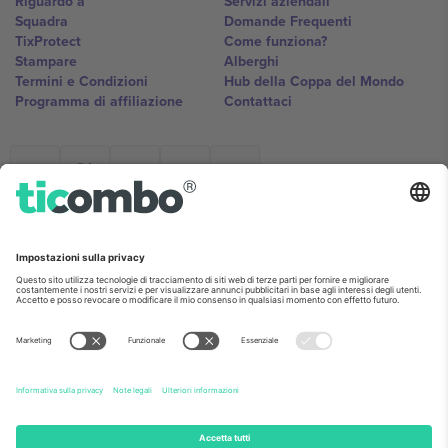
Riguardo a
Servizi aziendali
Squadra
Domande Frequenti
TixProtect
Come funziona?
Stampare
Alberghi
Termini e Condizioni
Hub della Coppa del Mondo
Programma di affiliazione
Contattaci
Ticombo Italia
Mimi Balkanska 132, 1540, Sofia,
Bulgaria
L'entità giuridica del fornitore della piattaforma potrebbe variare in
base alla località, all'evento e/o al dominio. Per i dettagli controlla la
pagina specifica dell'evento, l'impronta e i termini.,
Stampare
e