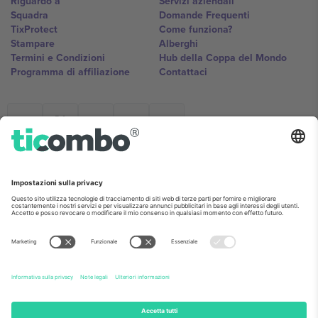
Riguardo a
Servizi aziendali
Squadra
Domande Frequenti
TixProtect
Come funziona?
Stampare
Alberghi
Termini e Condizioni
Hub della Coppa del Mondo
Programma di affiliazione
Contattaci
Ticombo Italia
Mimi Balkanska 132, 1540, Sofia,
Bulgaria
L'entità giuridica del fornitore della piattaforma potrebbe variare in
base alla località, all'evento e/o al dominio. Per i dettagli controlla la
pagina specifica dell'evento, l'impronta e i termini.,
Stampare
e