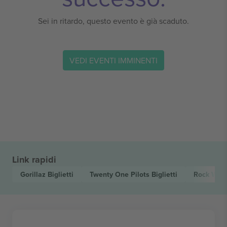
Sei in ritardo, questo evento è già scaduto.
VEDI EVENTI IMMINENTI
Link rapidi
Gorillaz
Biglietti
Twenty One Pilots
Biglietti
Rock Wer