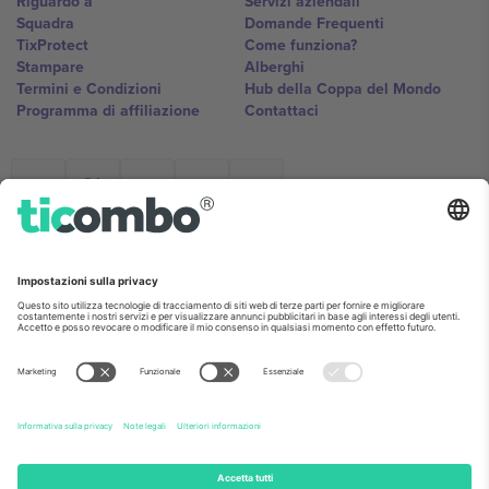
Riguardo a
Servizi aziendali
Squadra
Domande Frequenti
TixProtect
Come funziona?
Stampare
Alberghi
Termini e Condizioni
Hub della Coppa del Mondo
Programma di affiliazione
Contattaci
Ticombo Italia
Mimi Balkanska 132, 1540, Sofia,
Bulgaria
L'entità giuridica del fornitore della piattaforma potrebbe variare in
base alla località, all'evento e/o al dominio. Per i dettagli controlla la
pagina specifica dell'evento, l'impronta e i termini.,
Stampare
e