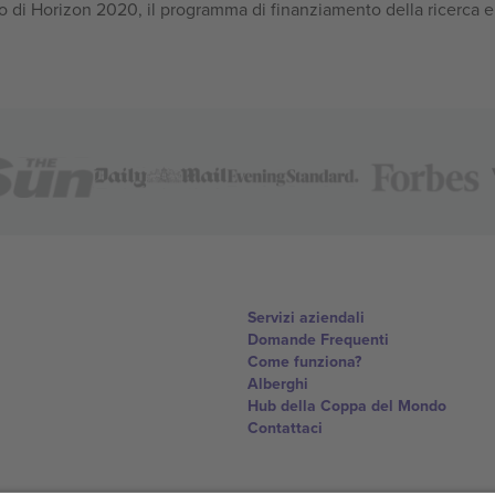
 di Horizon 2020, il programma di finanziamento della ricerca e
Servizi aziendali
Domande Frequenti
Come funziona?
Alberghi
Hub della Coppa del Mondo
Contattaci