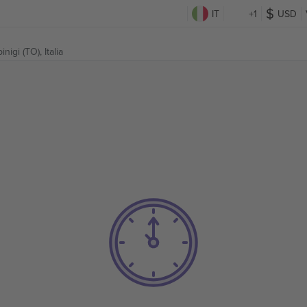
IT
+1
USD
inigi (TO), Italia