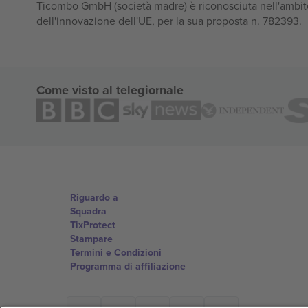
Ticombo GmbH (società madre) è riconosciuta nell'ambito
dell'innovazione dell'UE, per la sua proposta n. 782393.
Come visto al telegiornale
Riguardo a
Squadra
TixProtect
Stampare
Termini e Condizioni
Programma di affiliazione