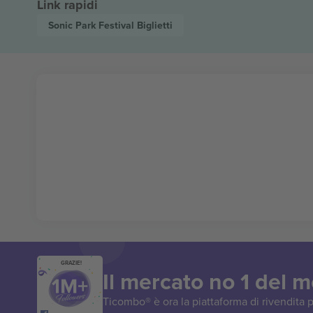
Link rapidi
Sonic Park Festival
Biglietti
GRAZIE!
Il mercato no 1 del 
Ticombo® è ora la piattaforma di rivendita p