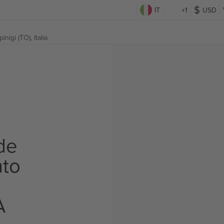
IT
+1
USD
inigi (TO), Italia
de
to
A