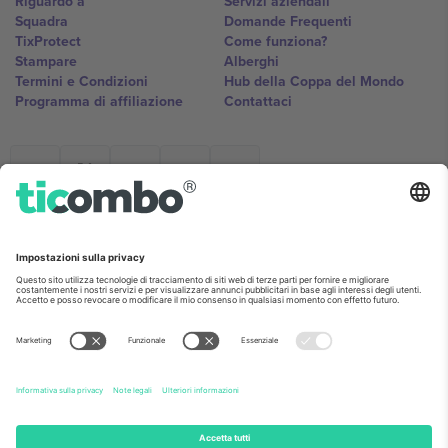
Riguardo a
Servizi aziendali
Squadra
Domande Frequenti
TixProtect
Come funziona?
Stampare
Alberghi
Termini e Condizioni
Hub della Coppa del Mondo
Programma di affiliazione
Contattaci
Ticombo Italia
Mimi Balkanska 132, 1540, Sofia,
Bulgaria
L'entità giuridica del fornitore della piattaforma potrebbe variare in
base alla località, all'evento e/o al dominio. Per i dettagli controlla la
pagina specifica dell'evento, l'impronta e i termini.,
Stampare
e