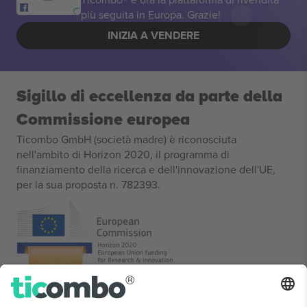
più seguita in Europa. Grazie!
INIZIA A VENDERE
Sigillo di eccellenza da parte della
Commissione europea
Ticombo GmbH (società madre) è riconosciuta
nell'ambito di Horizon 2020, il programma di
finanziamento della ricerca e dell'innovazione dell'UE,
per la sua proposta n. 782393.