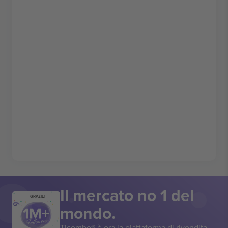
Il mercato no 1 del
GRAZIE!
mondo.
Ticombo® è ora la piattaforma di rivendita