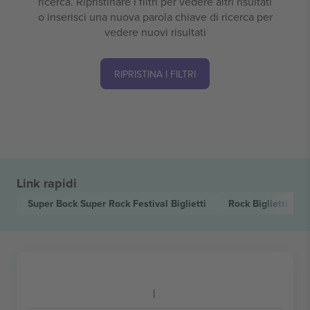
ricerca. Ripristinare i filtri per vedere altri risultati
o inserisci una nuova parola chiave di ricerca per
vedere nuovi risultati
RIPRISTINA I FILTRI
Link rapidi
Super Bock Super Rock Festival
Biglietti
Rock
Biglietti