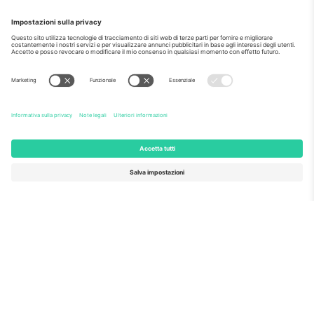
Come visto al telegiornale
Riguardo a
Servizi aziendali
Squadra
Domande Frequenti
TixProtect
Come funziona?