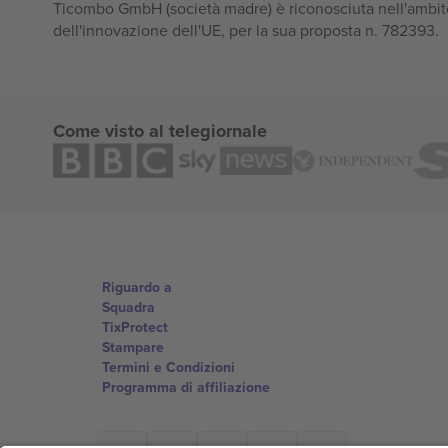
Ticombo GmbH (società madre) è riconosciuta nell'ambito
dell'innovazione dell'UE, per la sua proposta n. 782393.
Come visto al telegiornale
Riguardo a
Squadra
TixProtect
Stampare
Termini e Condizioni
Programma di affiliazione