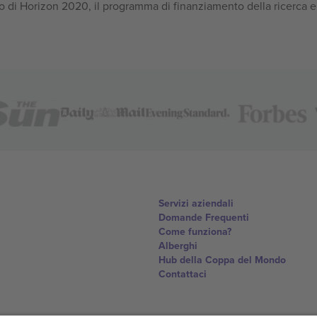
 di Horizon 2020, il programma di finanziamento della ricerca e
Servizi aziendali
Domande Frequenti
Come funziona?
Alberghi
Hub della Coppa del Mondo
Contattaci