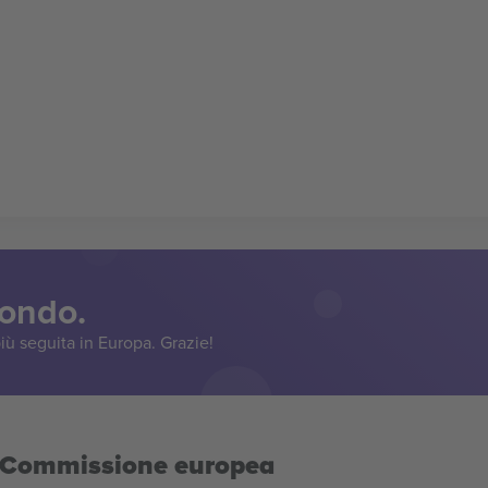
mondo.
iù seguita in Europa. Grazie!
la Commissione europea