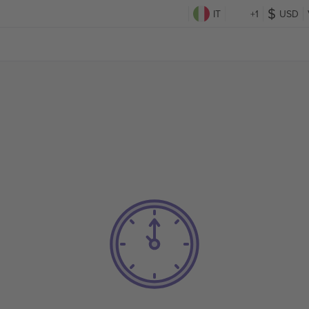
IT
+1
USD