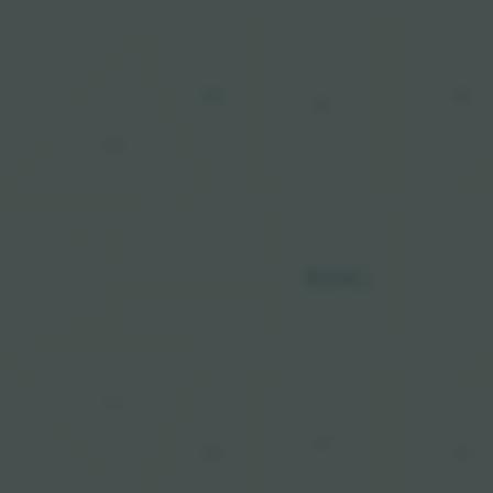
RC
RB
RV
RA
RING
LA
LV
LB
LC