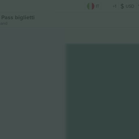
IT
+1
USD
Pass biglietti
land