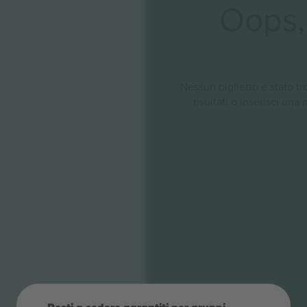
Oops, 
Nessun biglietto è stato tro
risultati o inserisci una