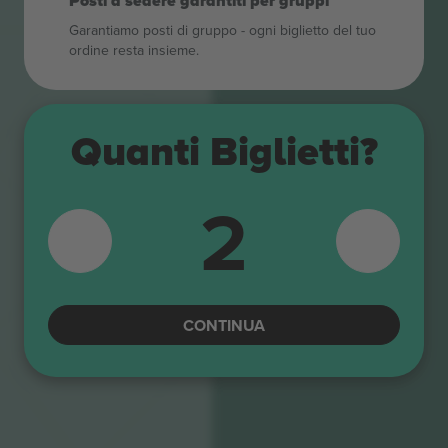
Posti a sedere garantiti per gruppi
Garantiamo posti di gruppo ‑ ogni biglietto del tuo
ordine resta insieme.
Quanti Biglietti?
RD
2
CONTINUA
LD