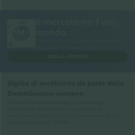
Il mercato no 1 del
GRAZIE!
mondo.
Ticombo® è ora la piattaforma di rivendita
più seguita in Europa. Grazie!
INIZIA A VENDERE
Sigillo di eccellenza da parte della
Commissione europea
Ticombo GmbH (società madre) è riconosciuta
nell'ambito di Horizon 2020, il programma di
finanziamento della ricerca e dell'innovazione dell'UE,
per la sua proposta n. 782393.