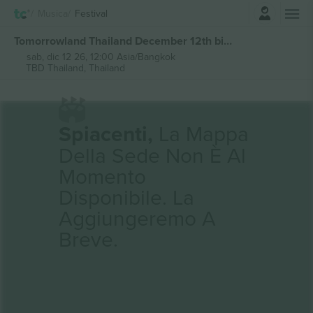
Accesso
Musica
Festival
Tomorrowland Thailand December 12th biglietti
sab, dic 12 26, 12:00 Asia/Bangkok
TBD Thailand,
Thailand
Spiacenti,
La Mappa
Della Sede Non È Al
Momento
Disponibile. La
Aggiungeremo A
Breve.