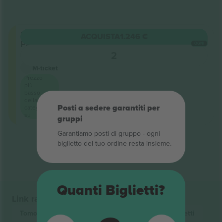
Regular
ACQUISTA
1.246 €
Pass
OGNI
5.0 (328)
2
Venditore di fiducia
M-ticket
Prezzo
più
basso
della
Posti a sedere garantiti per
categoria
su
gruppi
Garantiamo posti di gruppo ‑ ogni
Fine dei risultati
biglietto del tuo ordine resta insieme.
Quanti Biglietti?
Link rapidi
Tomorrowland Festival
Biglietti
Electronic
Biglietti