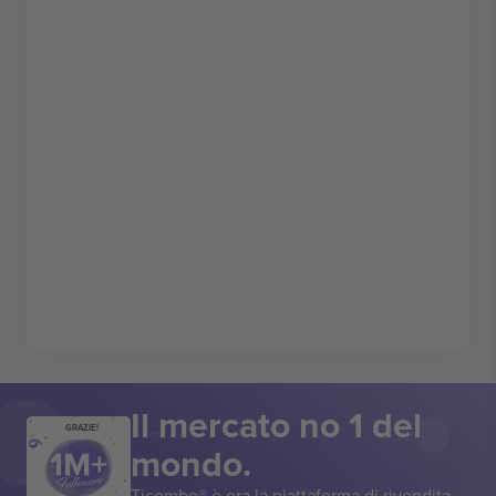
Il mercato no 1 del
GRAZIE!
mondo.
Ticombo® è ora la piattaforma di rivendita