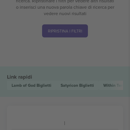
ricerca. Ripristinare i filtri per vedere altri risultati
o inserisci una nuova parola chiave di ricerca per
vedere nuovi risultati
RIPRISTINA I FILTRI
Link rapidi
Lamb of God
Biglietti
Satyricon
Biglietti
Within Tempt