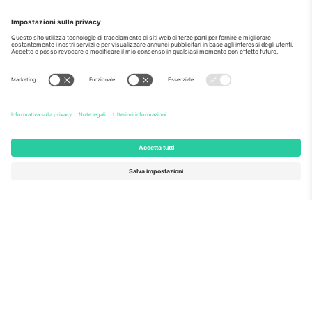
Come visto al telegiornale
Riguardo a
Servizi aziendali
Squadra
Domande Frequenti
TixProtect
Come funziona?