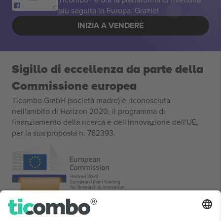
più seguita in Europa. Grazie!
INIZIA A VENDERE
Sigillo di eccellenza da parte della
Commissione europea
Ticombo GmbH (società madre) è riconosciuta
nell'ambito di Horizon 2020, il programma di
finanziamento della ricerca e dell'innovazione dell'UE,
per la sua proposta n. 782393.