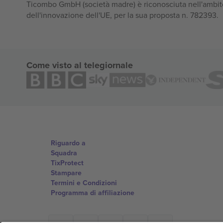
Ticombo GmbH (società madre) è riconosciuta nell'ambito
dell'innovazione dell'UE, per la sua proposta n. 782393.
Come visto al telegiornale
Riguardo a
Squadra
TixProtect
Stampare
Termini e Condizioni
Programma di affiliazione