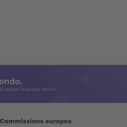
mondo.
iù seguita in Europa. Grazie!
la Commissione europea