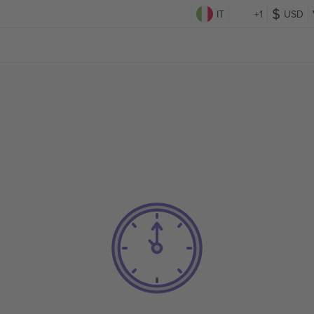
IT
+1
USD