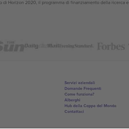
 di Horizon 2020, il programma di finanziamento della ricerca e
Servizi aziendali
Domande Frequenti
Come funziona?
Alberghi
Hub della Coppa del Mondo
Contattaci