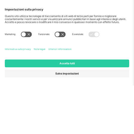
Come visto al telegiornale
Riguardo a
Servizi aziendali
Squadra
Domande Frequenti
TixProtect
Come funziona?