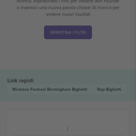
ricerca. Ripristinare i filtri per vedere altri risultati
o inserisci una nuova parola chiave di ricerca per
vedere nuovi risultati
RIPRISTINA I FILTRI
Link rapidi
Wireless Festival Birmingham
Biglietti
Rap
Biglietti