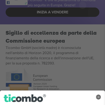
più seguita in Europa. Grazie!
INIZIA A VENDERE
Sigillo di eccellenza da parte della
Commissione europea
Ticombo GmbH (società madre) è riconosciuta
nell'ambito di Horizon 2020, il programma di
finanziamento della ricerca e dell'innovazione dell'UE,
per la sua proposta n. 782393.