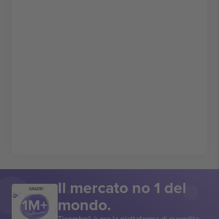
Il mercato no 1 del
GRAZIE!
mondo.
Ticombo® è ora la piattaforma di rivendita